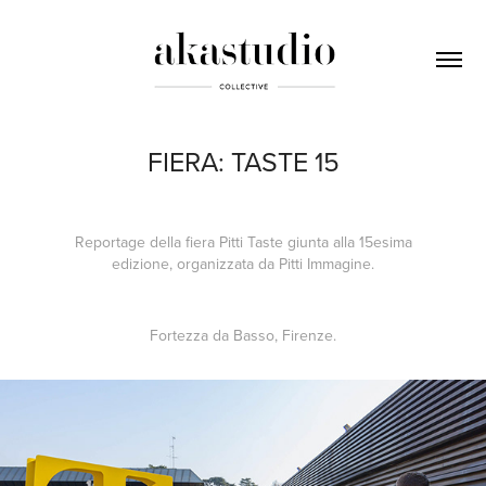
FIERA: TASTE 15
Reportage della fiera Pitti Taste giunta alla 15esima
edizione, organizzata da Pitti Immagine.
Fortezza da Basso, Firenze.